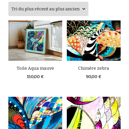
du
plus
récent
au
plus
ancien
Toile Aqua mauve
Chimère zebra
150,00
€
90,00
€