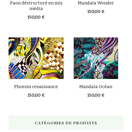
Paon déstructuré en mix
Mandala Wonder
média
150,00
€
150,00
€
Phoenix renaissance
Mandala Océan
150,00
€
150,00
€
CATÉGORIES DE PRODUITS