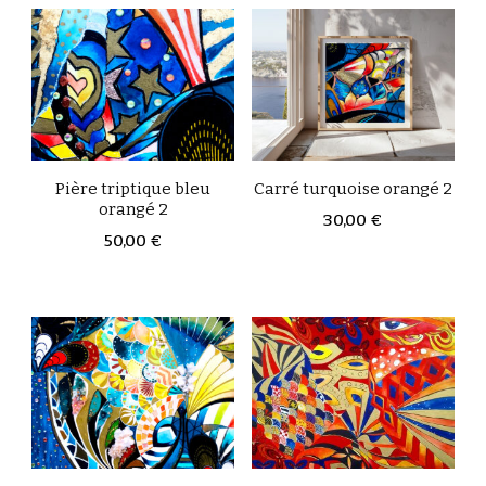
Pière triptique bleu
Carré turquoise orangé 2
orangé 2
30,00
€
50,00
€